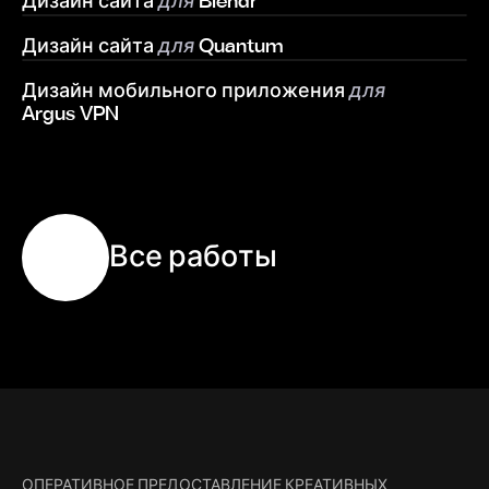
Д
и
з
а
й
н
с
а
й
т
а
для
B
l
e
n
d
r
Д
и
з
а
й
н
с
а
й
т
а
для
Q
u
a
n
t
u
m
Д
и
з
а
й
н
м
о
б
и
л
ь
н
о
г
о
п
р
и
л
о
ж
е
н
и
я
для
A
r
g
u
s
V
P
N
В
с
е
р
а
б
о
т
ы
ОПЕРАТИВНОЕ ПРЕДОСТАВЛЕНИЕ КРЕАТИВНЫХ