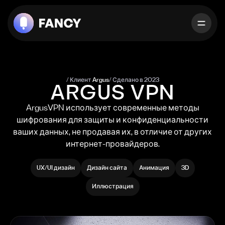
Г
л
а
в
н
а
я
У
с
л
у
г
и
Клиент
A
r
g
u
s
Сделано в 2023
Р
а
б
о
т
ы
ARGUS VPN
О
н
а
с
ArgusVPN
использует
современные
методы
шифрования
для
защиты
и
конфиденциальности
Поговорим?
ваших
данных,
не
продавая
их,
в
отличие
от
других
интернет-провайдеров.
UX/UI дизайн
Дизайн сайта
Анимация
3D
Иллюстрация