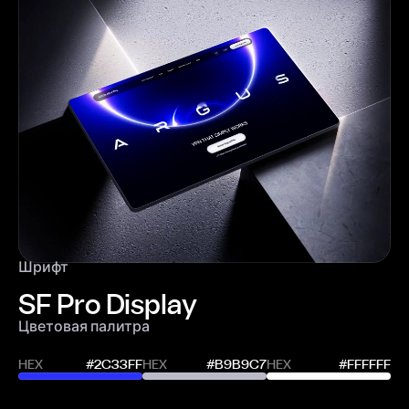
Шрифт
SF Pro Display
Цветовая палитра
HEX
#2C33FF
HEX
#B9B9C7
HEX
#FFFFFF