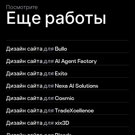
Посмотрите
Еще работы
Д
и
з
а
й
н
с
а
й
т
а
для
B
u
l
l
o
Д
и
з
а
й
н
с
а
й
т
а
для
A
I
A
g
e
n
t
F
a
c
t
o
r
y
Д
и
з
а
й
н
с
а
й
т
а
для
E
x
i
t
o
Д
и
з
а
й
н
с
а
й
т
а
для
N
e
x
a
A
I
S
o
l
u
t
i
o
n
s
Д
и
з
а
й
н
с
а
й
т
а
для
C
o
s
m
i
c
Д
и
з
а
й
н
с
а
й
т
а
для
T
r
a
d
e
X
c
e
l
l
e
n
c
e
Д
и
з
а
й
н
с
а
й
т
а
для
x
i
x
3
D