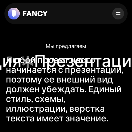
Г
л
а
в
н
а
я
У
с
л
у
г
и
Мы предлагаем
Р
а
б
о
т
ы
ия
Презентаци
Любой
проект
часто
О
н
а
с
начинается
с
презентации,
Поговорим?
поэтому
ее
внешний
вид
должен
убеждать.
Единый
стиль,
схемы,
иллюстрации,
верстка
текста
имеет
значение.