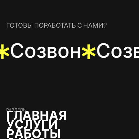
ГОТОВЫ ПОРАБОТАТЬ С НАМИ?
Созвон
Соз
РАЗДЕЛЫ
Г
Л
А
В
Н
А
Я
У
С
Л
У
Г
И
Р
А
Б
О
Т
Ы