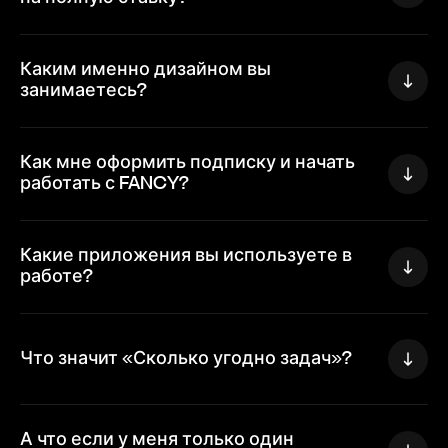
Если я буду недоволен услугами, мне
Каким именно дизайном вы
Сколько исправлений я могу запросить?
вернут деньги?
занимаетесь?
Сколько задач я могу назначить
Как мне оформить подписку и начать
одновременно?
работать с FANCY?
Какие приложения вы используете в
Сколько дизайн-материалов я получу?
работе?
Figma
Что значит «Сколько угодно задач»?
Adobe Illustrator
Adobe Photoshop
Adobe After Effects
А что если у меня только один
Cinema 4D